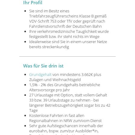
Ihr Profil
Sie sind im Besitz eines
Triebfahrzeugführerscheins Klasse B gemäß
VDV-Schrift 753 oder TfV oder geprüft nach
Fahrdienstvorschrift der Deutschen Bahn
Ihre verkehrsmedizinische Tauglichkeit wurde
festgestellt bzw. ihr steht nichts im Wege
Idealerweise sind Sie in einem unserer Netze
bereits streckenkundig
Was für Sie drin ist
Grundgehalt
von mindestens 3.662€ plus
Zulagen und Weihnachtsgeld
1,5% - 2% des Grundgehalts betriebliche
Altersvorsorge pro Jahr
27 Urlaustage mit Option, statt vollem Gehalt
33 bzw. 39 Urlaubstage zu nehmen - bei
längerer Betriebszugehörigkeit sogar bis zu 42
Tage
Kostenlose Fahrten in fast allen
Regionalbahnen in NRW zum/vom Dienst
Sehr gute Aufstiegschancen innerhalb der
eurobahn, bspw. zum/zur Ausbilder*in,