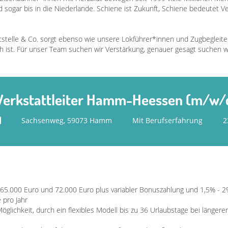
 sogar bis in die Niederlande. Schiene ist Zukunft, Schiene bedeutet V
itstelle & Co. sorgt ebenso wie unsere Lokführer*innen und Zugbegleite
h ist. Für unser Team suchen wir Verstärkung, genauer gesagt suchen wi
erkstattleiter Hamm-Heessen (m/w/
Sachsenweg, 59073 Hamm
Mit Berufserfahrung
2
 65.000 Euro und 72.000 Euro plus variabler Bonuszahlung und 1,5% - 
 pro Jahr
öglichkeit, durch ein flexibles Modell bis zu 36 Urlaubstage bei längere