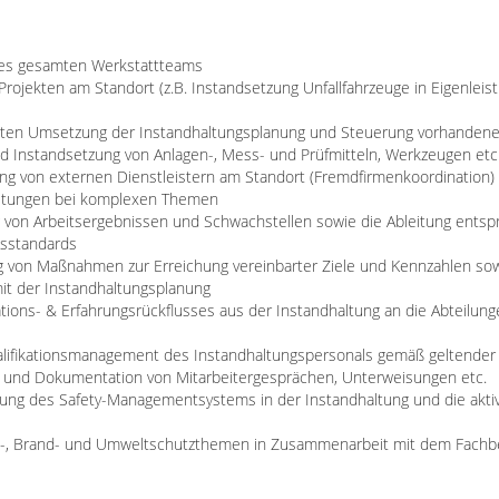
 des gesamten Werkstattteams
)Projekten am Standort (z.B. Instandsetzung Unfallfahrzeuge in Eigenle
enten Umsetzung der Instandhaltungsplanung und Steuerung vorhanden
 Instandsetzung von Anlagen-, Mess- und Prüfmitteln, Werkzeugen etc.
g von externen Dienstleistern am Standort (Fremdfirmenkoordination)
eitungen bei komplexen Themen
 von Arbeitsergebnissen und Schwachstellen sowie die Ableitung ent
tsstandards
 von Maßnahmen zur Erreichung vereinbarter Ziele und Kennzahlen sowi
it der Instandhaltungsplanung
ations- & Erfahrungsrückflusses aus der Instandhaltung an die Abteilun
lifikationsmanagement des Instandhaltungspersonals gemäß geltender 
g und Dokumentation von Mitarbeitergesprächen, Unterweisungen etc.
ung des Safety-Managementsystems in der Instandhaltung und die akti
s-, Brand- und Umweltschutzthemen in Zusammenarbeit mit dem Fachber