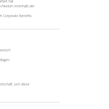
rbeit hat
ichkeiten innerhalb der
ch Corporate Benefits
bereich
dlagen
tschaft, sich diese