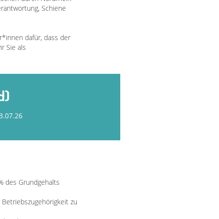
erantwortung, Schiene
r*innen dafür, dass der
r Sie als
d)
3.07.26
2% des Grundgehalts
r Betriebszugehörigkeit zu