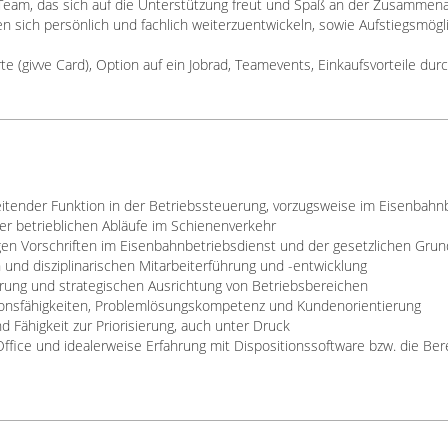
Team, das sich auf die Unterstützung freut und Spaß an der Zusammena
en sich persönlich und fachlich weiterzuentwickeln, sowie Aufstiegsmögl
e (givve Card), Option auf ein Jobrad, Teamevents, Einkaufsvorteile dur
leitender Funktion in der Betriebssteuerung, vorzugsweise im Eisenbahn
r betrieblichen Abläufe im Schienenverkehr
gen Vorschriften im Eisenbahnbetriebsdienst und der gesetzlichen Grun
n und disziplinarischen Mitarbeiterführung und -entwicklung
rung und strategischen Ausrichtung von Betriebsbereichen
nsfähigkeiten, Problemlösungskompetenz und Kundenorientierung
Fähigkeit zur Priorisierung, auch unter Druck
fice und idealerweise Erfahrung mit Dispositionssoftware bzw. die Berei